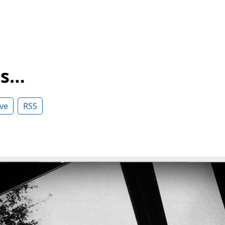
ss…
ve
RSS