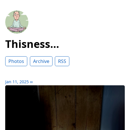
Thisness…
Photos
Archive
RSS
Jan 11, 2025
∞