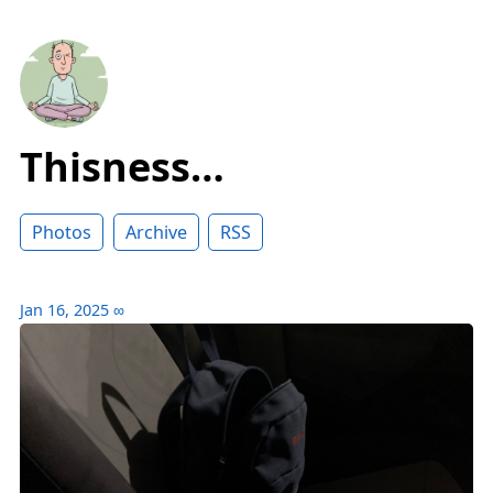
Thisness…
Photos
Archive
RSS
Jan 16, 2025
∞