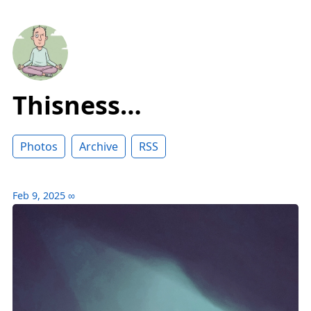
Thisness…
Photos
Archive
RSS
Feb 9, 2025
∞