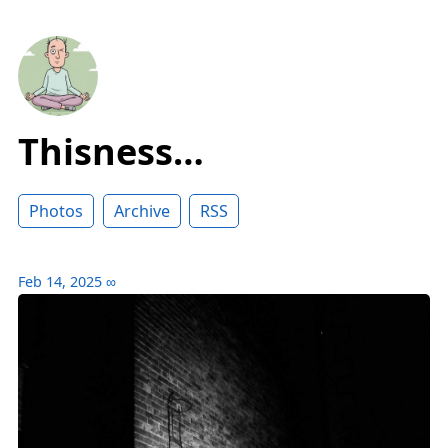
Thisness…
Photos
Archive
RSS
Feb 14, 2025
∞